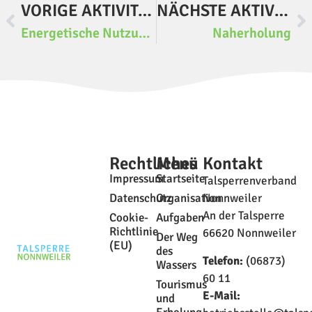
VORIGE AKTIVITÄT
NÄCHSTE AKTIVITÄT
Energetische Nutzung der Wasserkraft
Naherholung
Rechtliches
Menü
Kontakt
Impressum
Startseite
Talsperrenverband
Datenschutz
Organisation
Nonnweiler
An der Talsperre
Cookie-
Aufgaben
Richtlinie
66620 Nonnweiler
Der Weg
(EU)
des
Telefon:
(06873)
Wassers
60 11
Tourismus
E-Mail:
und