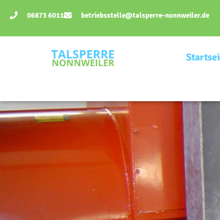
06873 6011
betriebsstelle@talsperre-nonnweiler.de
Startsei