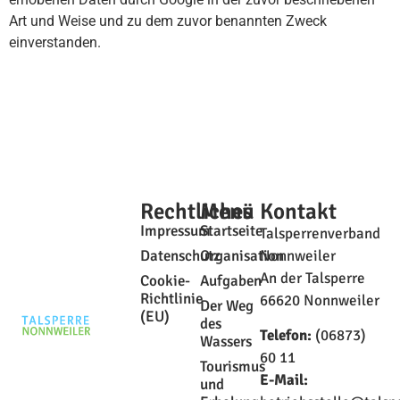
Art und Weise und zu dem zuvor benannten Zweck
einverstanden.
Rechtliches
Menü
Kontakt
Impressum
Startseite
Talsperrenverband
Datenschutz
Organisation
Nonnweiler
An der Talsperre
Cookie-
Aufgaben
Richtlinie
66620 Nonnweiler
Der Weg
(EU)
des
Telefon:
(06873)
Wassers
60 11
Tourismus
E-Mail:
und