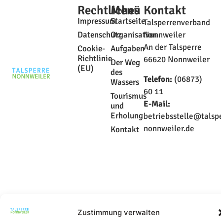
Rechtliches
Menü
Kontakt
Impressum
Startseite
Talsperrenverband
Datenschutz
Organisation
Nonnweiler
An der Talsperre
Cookie-
Aufgaben
Richtlinie
66620 Nonnweiler
Der Weg
(EU)
des
Telefon:
(06873)
Wassers
60 11
Tourismus
E-Mail:
und
Erholung
betriebsstelle@talsp
nonnweiler.de
Kontakt
Zustimmung verwalten