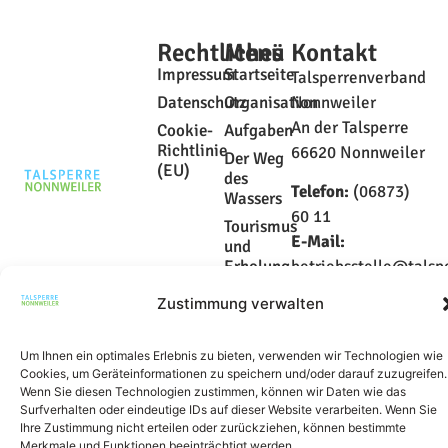
Rechtliches
Menü
Kontakt
Impressum
Startseite
Talsperrenverband
Datenschutz
Organisation
Nonnweiler
An der Talsperre
Cookie-
Aufgaben
Richtlinie
66620 Nonnweiler
Der Weg
(EU)
des
Telefon:
(06873)
Wassers
60 11
Tourismus
E-Mail:
und
Erholung
betriebsstelle@talsp
nonnweiler.de
Kontakt
Zustimmung verwalten
Um Ihnen ein optimales Erlebnis zu bieten, verwenden wir Technologien wie
Cookies, um Geräteinformationen zu speichern und/oder darauf zuzugreifen.
Wenn Sie diesen Technologien zustimmen, können wir Daten wie das
Surfverhalten oder eindeutige IDs auf dieser Website verarbeiten. Wenn Sie
Ihre Zustimmung nicht erteilen oder zurückziehen, können bestimmte
Merkmale und Funktionen beeinträchtigt werden.